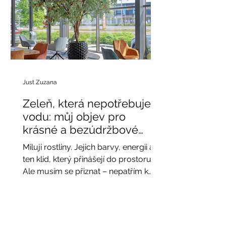
ochranu před sluncem, deštěm či
větrem. Aby však pergola vydržela
dlouhé roky v perfektním stavu, je
důležité věnova
Just Zuzana
Zeleň, která nepotřebuje
vodu: můj objev pro
krásné a bezúdržbové
interiéry
Miluji rostliny. Jejich barvy, energii a
ten klid, který přinášejí do prostoru.
Ale musím se přiznat – nepatřím k
těm, kterým se daří udržet doma
džungli živých květin. Často cestuji,
pracuji z různých míst, a na
pravidelné zalévání prostě nezbývá