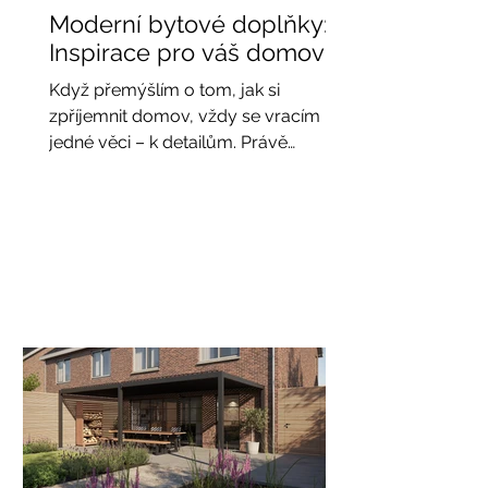
Moderní bytové doplňky:
Inspirace pro váš domov
Když přemýšlím o tom, jak si
zpříjemnit domov, vždy se vracím k
jedné věci – k detailům. Právě
moderní bytové doplňky mají
schopnost proměnit obyčejný
prostor v místo, kde se cítíte dobře,
klidně a opravdu doma. Nemusí jít o
velké změny ani nákladné
rekonstrukce. Často stačí vyměnit pár
drobností, přidat texturu, světlo nebo
barvu a atmosféra bytu se úplně
změní. V tomto článku se s vámi
podělím o své oblíbené tipy a
inspirace, jak do interiéru vnést
svěžest, eleganci a mode