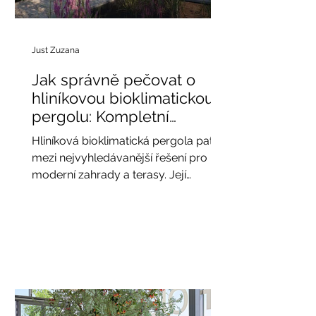
Just Zuzana
Jak správně pečovat o
hliníkovou bioklimatickou
pergolu: Kompletní
průvodce údržbou pro
Hliníková bioklimatická pergola patří
celoroční používání
mezi nejvyhledávanější řešení pro
moderní zahrady a terasy. Její
popularita stále roste, protože
kombinuje nadčasový design,
extrémní odolnost, estetickou čistotu
a minimální požadavky na údržbu.
Pergola z hliníku dokáže elegantně
rozšířit obytný prostor, vytvořit
chráněné místo pro relaxaci a
zároveň poskytovat spolehlivou