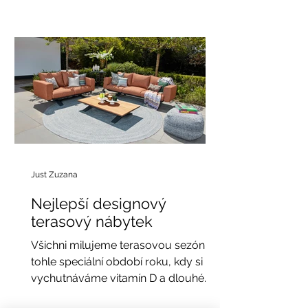
čas. Hledala jsem proto řešení, které
by vypadalo přirozeně, působilo
luxusně a nevyžadovalo žádnou
údržbu.A tak jsem objevila DR Studio
– českou značku, která spojuje
designové květináče a realistické
umělé rostliny do naprosto d
Just Zuzana
Nejlepší designový
terasový nábytek
Všichni milujeme terasovou sezónu –
tohle speciální období roku, kdy si
vychutnáváme vitamín D a dlouhé
večery pod širým nebem. Po...