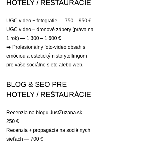
HOTELY / REŠTAURÁCIE
UGC video + fotografie — 750 – 950 €
UGC video – dronové zábery (práva na
1 rok) — 1 300 – 1 600 €
➡️ Profesionálny foto-video obsah s
emóciou a estetickým storytellingom
pre vaše sociálne siete alebo web.
BLOG & SEO PRE
HOTELY / REŠTAURÁCIE
Recenzia na blogu JustZuzana.sk —
250 €
Recenzia + propagácia na sociálnych
sieťach — 700 €