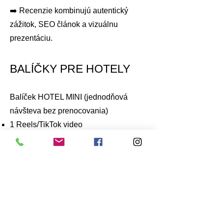
➡️ Recenzie kombinujú autentický
zážitok, SEO článok a vizuálnu
prezentáciu.
BALÍČKY PRE HOTELY
Balíček HOTEL MINI (jednodňová
návšteva bez prenocovania)
1 Reels/TikTok video
3 Instagram stories
5 lifestyle fotiek (wellness, gastro,
interiér)
Krátka zmienka v blogu alebo Google
recenzia
od 700 – 850 €