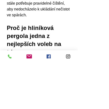
stále potřebuje pravidelné čištění, 
aby nedocházelo k ukládání nečistot 
ve spárách.
Proč je hliníková 
pergola jedna z 
nejlepších voleb na 
trhu
Hliníková bioklimatická pergola 
představuje dlouhodobě výhodnou 
investici díky své odolnosti, designu 
a minimálním požadavkům na 
údržbu. Poskytuje vám komfortní 
venkovní prostor pro celoroční 
používání a umožňuje využít 
zahradu nebo terasu i v průběhu 