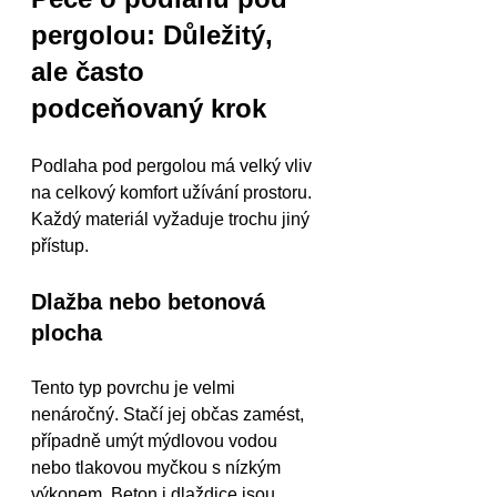
pergolou: Důležitý, 
ale často 
podceňovaný krok
Podlaha pod pergolou má velký vliv 
na celkový komfort užívání prostoru. 
Každý materiál vyžaduje trochu jiný 
přístup.
Dlažba nebo betonová 
plocha
Tento typ povrchu je velmi 
nenáročný. Stačí jej občas zamést, 
případně umýt mýdlovou vodou 
nebo tlakovou myčkou s nízkým 
výkonem. Beton i dlaždice jsou 