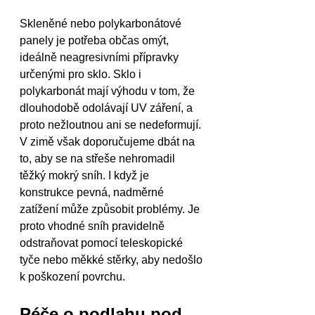
Skleněné nebo polykarbonátové 
panely je potřeba občas omýt, 
ideálně neagresivními přípravky 
určenými pro sklo. Sklo i 
polykarbonát mají výhodu v tom, že 
dlouhodobě odolávají UV záření, a 
proto nežloutnou ani se nedeformují.
V zimě však doporučujeme dbát na 
to, aby se na střeše nehromadil 
těžký mokrý sníh. I když je 
konstrukce pevná, nadměrné 
zatížení může způsobit problémy. Je 
proto vhodné sníh pravidelně 
odstraňovat pomocí teleskopické 
tyče nebo měkké stěrky, aby nedošlo 
k poškození povrchu.
Péče o podlahu pod 