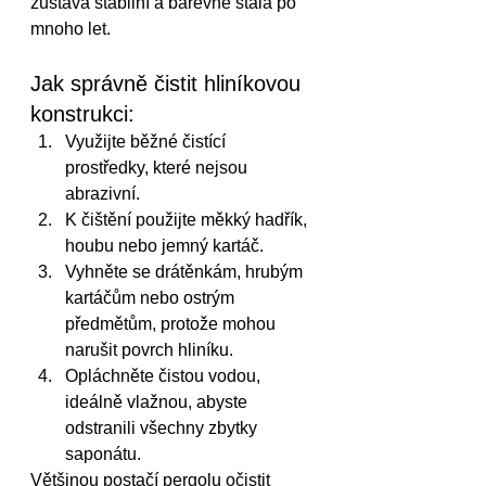
zůstává stabilní a barevně stálá po 
mnoho let.
Jak správně čistit hliníkovou 
konstrukci:
Využijte běžné čistící 
prostředky, které nejsou 
abrazivní.
K čištění použijte měkký hadřík, 
houbu nebo jemný kartáč.
Vyhněte se drátěnkám, hrubým 
kartáčům nebo ostrým 
předmětům, protože mohou 
narušit povrch hliníku.
Opláchněte čistou vodou, 
ideálně vlažnou, abyste 
odstranili všechny zbytky 
saponátu.
Většinou postačí pergolu očistit 