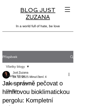
BLOG JUST
ZUZANA
In a world full of hate, be love
Příspěvek
Všetky blogy
Just Zuzana
Všetky blogy
24. 11. 2025
Minut čtení: 4
Jak správně pečovat o
dizajn-architektúra
hliníkovou bioklimatickou
Lifestyle
pergolu: Kompletní