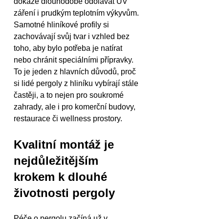
dokáže dlouhodobě odolávat UV 
záření i prudkým teplotním výkyvům. 
Samotné hliníkové profily si 
zachovávají svůj tvar i vzhled bez 
toho, aby bylo potřeba je natírat 
nebo chránit speciálními přípravky. 
To je jeden z hlavních důvodů, proč 
si lidé pergoly z hliníku vybírají stále 
častěji, a to nejen pro soukromé 
zahrady, ale i pro komerční budovy, 
restaurace či wellness prostory.
Kvalitní montáž je 
nejdůležitějším 
krokem k dlouhé 
životnosti pergoly
Péče o pergolu začíná už v 