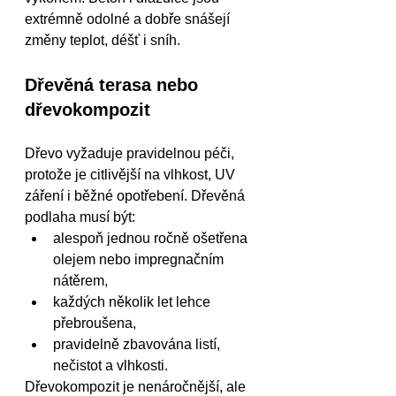
extrémně odolné a dobře snášejí 
změny teplot, déšť i sníh.
Dřevěná terasa nebo 
dřevokompozit
Dřevo vyžaduje pravidelnou péči, 
protože je citlivější na vlhkost, UV 
záření i běžné opotřebení. Dřevěná 
podlaha musí být:
alespoň jednou ročně ošetřena 
olejem nebo impregnačním 
nátěrem,
každých několik let lehce 
přebroušena,
pravidelně zbavována listí, 
nečistot a vlhkosti.
Dřevokompozit je nenáročnější, ale 