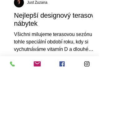
Just Zuzana
Nejlepší designový terasový
nábytek
Všichni milujeme terasovou sezónu –
tohle speciální období roku, kdy si
vychutnáváme vitamín D a dlouhé
večery pod širým nebem. Po...