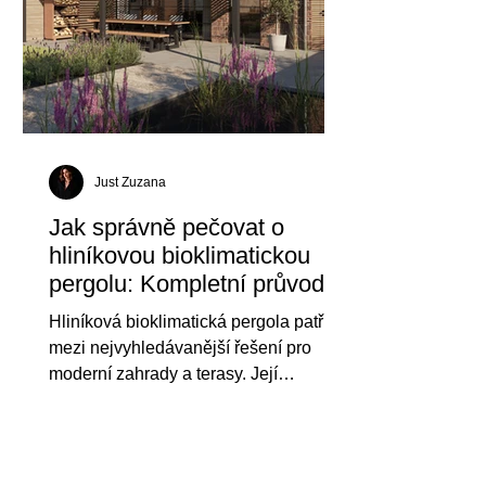
Just Zuzana
Jak správně pečovat o
hliníkovou bioklimatickou
pergolu: Kompletní průvodce
údržbou pro celoroční
Hliníková bioklimatická pergola patří
používání
mezi nejvyhledávanější řešení pro
moderní zahrady a terasy. Její
popularita stále roste, protože
kombinuje nadčasový design, extrémní
odolnost, estetickou čistotu a minimální
požadavky na údržbu. Pergola z