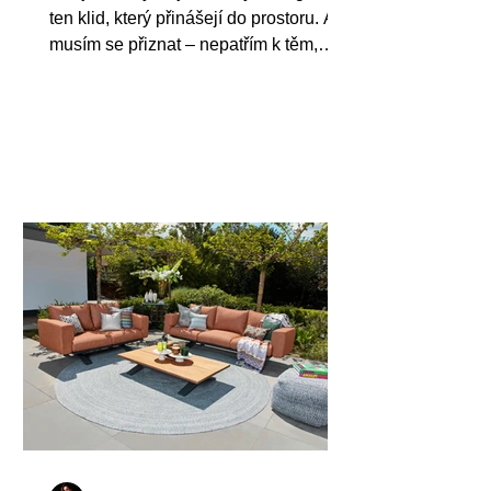
ten klid, který přinášejí do prostoru. Ale
musím se přiznat – nepatřím k těm,
kterým se daří udržet doma džungli
živých květin. Často cestuji, pracuji z
různých míst, a na pravidelné zalévání
prostě nezbývá čas. Hledala jsem
proto řešení, které by vypadalo
přirozeně, působilo luxusně a
nevyžadovalo žádnou údržbu.A tak
jsem objevila DR Studio – českou
značku, která spojuje designové
květináče a realistické umělé rostliny
do naprosto d