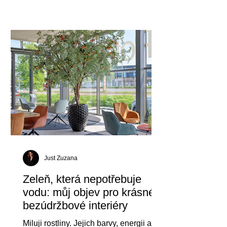
hliníku dokáže elegantně rozšířit
obytný prostor, vytvořit chráněné místo
pro relaxaci a zároveň poskytovat
spolehlivou ochranu před sluncem,
deštěm či větrem. Aby však pergola
vydržela dlouhé roky v perfektním
stavu, je důležité věnova
Just Zuzana
Zeleň, která nepotřebuje
vodu: můj objev pro krásné a
bezúdržbové interiéry
Miluji rostliny. Jejich barvy, energii a