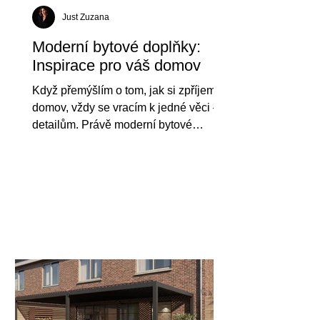
Just Zuzana
Moderní bytové doplňky:
Inspirace pro váš domov
Když přemýšlím o tom, jak si zpříjemnit
domov, vždy se vracím k jedné věci – k
detailům. Právě moderní bytové
doplňky mají schopnost proměnit
obyčejný prostor v místo, kde se cítíte
dobře, klidně a opravdu doma. Nemusí
jít o velké změny ani nákladné
rekonstrukce. Často stačí vyměnit pár
drobností, přidat texturu, světlo nebo
barvu a atmosféra bytu se úplně změní.
V tomto článku se s vámi podělím o
své oblíbené tipy a inspirace, jak do
interiéru vnést svěžest, eleganci a
mode