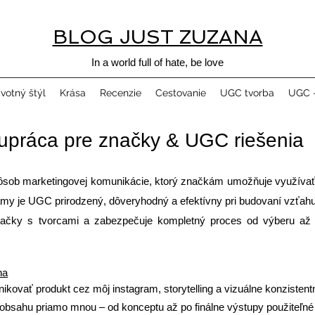
BLOG JUST ZUZANA
In a world full of hate, be love
ivotný štýl
Krása
Recenzie
Cestovanie
UGC tvorba
UGC -
upráca pre značky & UGC riešenia
sob marketingovej komunikácie, ktorý značkám umožňuje využívať 
klamy je UGC prirodzený, dôveryhodný a efektívny pri budovaní vzťa
načky s tvorcami a zabezpečuje kompletný proces od výberu až 
na
kovať produkt cez môj instagram, storytelling a vizuálne konzistent
obsahu priamo mnou – od konceptu až po finálne výstupy použiteľné