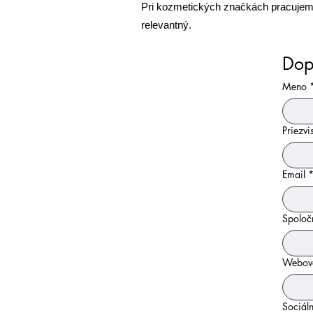
Pri kozmetických značkách pracujeme 
relevantný.
Dop
Meno
Priezvi
Email
Spoloč
Webov
Sociáln