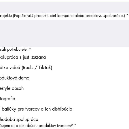
rojektu (Popíšte váš produkt, cieľ kampane alebo predstavu spolupráce.)
*
sah potrebujete
*
olupráca s just_zuzana
átke videá (Reels / TikTok)
oduktové demo
festyle obsah
tografie
PR balíčky pre tvorcov a ich distribúcia
hodobá spolupráca
áujem aj o distribúciu produktov tvorcom?
*