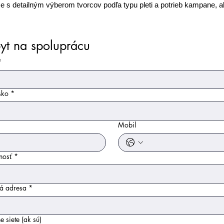
s detailným výberom tvorcov podľa typu pleti a potrieb kampane, a
yt na spoluprácu
*
sko
*
*
Mobil
nosť
*
á adresa
*
e siete (ak sú)