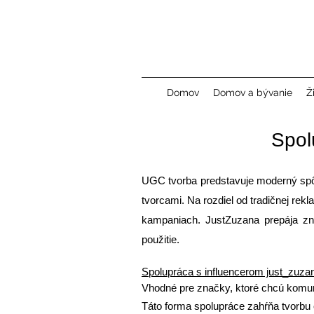
Domov
Domov a bývanie
Ž
Spol
UGC tvorba predstavuje moderný spô
tvorcami. Na rozdiel od tradičnej re
kampaniach. JustZuzana prepája z
použitie.
Spolupráca s influencerom just_zuza
Vhodné pre značky, ktoré chcú komuni
Táto forma spolupráce zahŕňa tvorbu 