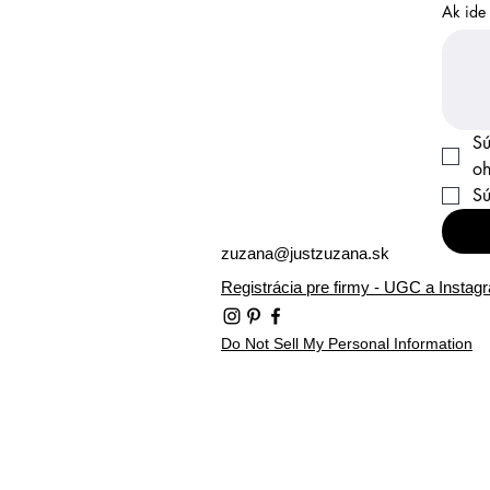
Ak ide 
Sú
oh
zuzana@justzuzana.sk
Registrácia pre firmy - UGC a Instag
Do Not Sell My Personal Information