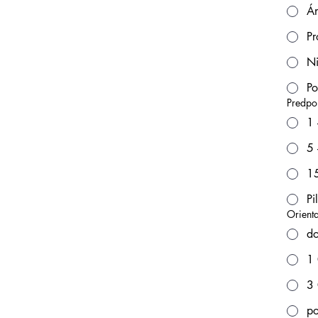
Án
Pr
Ni
Po
Predpo
1 
5 
15
Pi
Orient
d
1
3
po