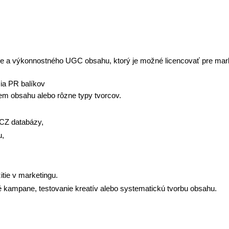
ce a výkonnostného UGC obsahu, ktorý je možné licencovať pre mark
ia PR balíkov
jem obsahu alebo rôzne typy tvorcov.
CZ databázy,
u,
tie v marketingu.
é kampane, testovanie kreatív alebo systematickú tvorbu obsahu.