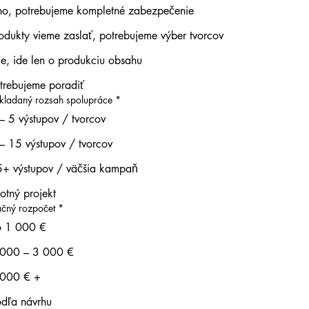
o, potrebujeme kompletné zabezpečenie
odukty vieme zaslať, potrebujeme výber tvorcov
e, ide len o produkciu obsahu
trebujeme poradiť
kladaný rozsah spolupráce
*
– 5 výstupov / tvorcov
– 15 výstupov / tvorcov
+ výstupov / väčšia kampaň
lotný projekt
ačný rozpočet
*
o 1 000 €
 000 – 3 000 €
 000 € +
dľa návrhu