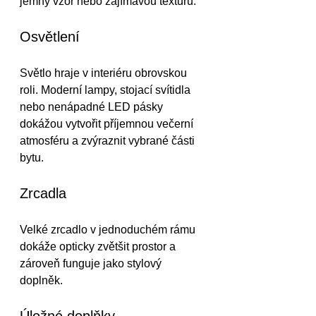
jemný vzor nebo zajímavou texturu.
Osvětlení
Světlo hraje v interiéru obrovskou 
roli. Moderní lampy, stojací svítidla 
nebo nenápadné LED pásky 
dokážou vytvořit příjemnou večerní 
atmosféru a zvýraznit vybrané části 
bytu.
Zrcadla
Velké zrcadlo v jednoduchém rámu 
dokáže opticky zvětšit prostor a 
zároveň funguje jako stylový 
doplněk.
Úložné doplňky