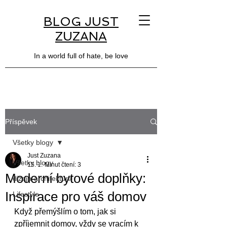
BLOG JUST
ZUZANA
In a world full of hate, be love
Příspěvek
Všetky blogy
Just Zuzana
Všetky blogy
15. 1.
Minut čtení: 3
Moderní bytové doplňky:
dizajn-architektúra
Inspirace pro váš domov
Lifestyle
Když přemýšlím o tom, jak si 
zpříjemnit domov, vždy se vracím k 