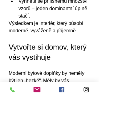
Vyhněte se přílišnému množství 
vzorů – jeden dominantní úplně 
stačí.
Výsledkem je interiér, který působí 
moderně, vyváženě a příjemně.
Vytvořte si domov, který 
vás vystihuje
Moderní bytové doplňky by neměly 
být jen „hezké“. Měly by vás 
vystihovat, dělat vám radost a 
vytvářet prostředí, ve kterém se cítíte 
dobře.
Pokud rádi cestujete, klidně do 
interiéru zakomponujte suvenýry 
nebo dekorace, které pro vás mají 