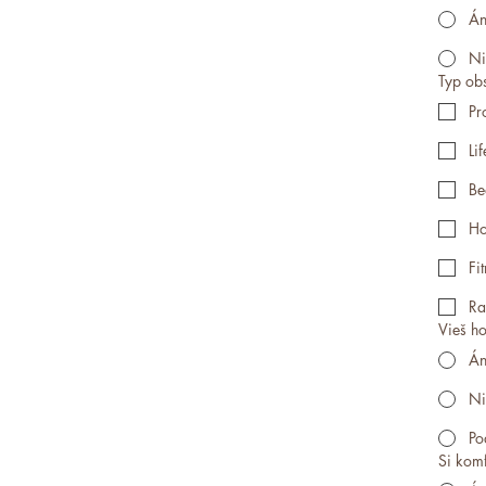
Á
Ni
Typ obs
Pr
Li
Be
Ho
Fi
Ra
Vieš h
Á
Ni
Po
Si komf