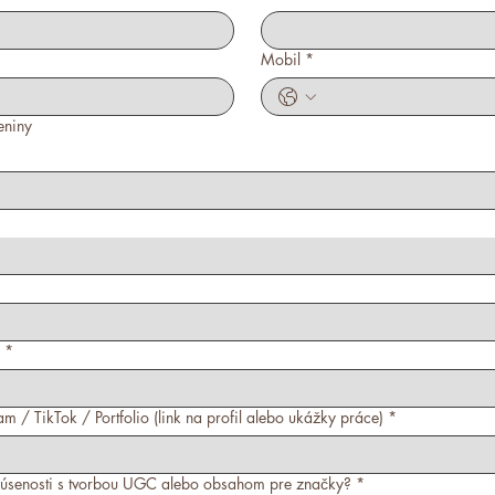
*
Mobil
*
niny
*
am / TikTok / Portfolio (link na profil alebo ukážky práce)
*
úsenosti s tvorbou UGC alebo obsahom pre značky? *