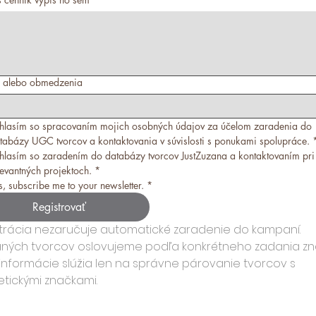
e alebo obmedzenia
hlasím so spracovaním mojich osobných údajov za účelom zaradenia do 
tabázy UGC tvorcov a kontaktovania v súvislosti s ponukami spolupráce.
hlasím so zaradením do databázy tvorcov JustZuzana a kontaktovaním pri 
levantných projektoch.
*
s, subscribe me to your newsletter.
*
Registrovať
trácia nezaručuje automatické zaradenie do kampaní. 
ných tvorcov oslovujeme podľa konkrétneho zadania zna
 informácie slúžia len na správne párovanie tvorcov s 
tickými značkami.