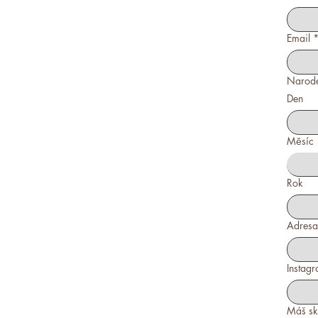
Email
Narode
Den
Měsíc
Rok
Adresa
Instagr
Máš sk