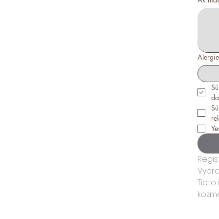
Alergi
Sú
da
Sú
re
Ye
Regis
Vybra
Tieto
kozme