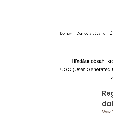
Domov
Domov a bývanie
Ž
Hľadáte obsah, kt
UGC (User Generated Co
Z
Reg
da
Meno