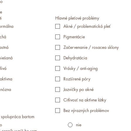
no
e
ti
Hlavné pleťové problémy
rmálna
Akné / problematická pleť
chá
Pigmentácie
stná
Začervenanie / rosacea sklony
iešaná
Dehydratácia
tlivá
Vrásky / anti-aging
aktívna
Rozšírené póry
nózna
Jazvičky po akné
Citlivosť na aktívne látky
Bez výrazných problémov
spolupráca bartom
o
nie
 cenník vypíš ho sem