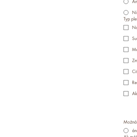
Á
Ni
Typ ple
No
Su
Ma
Zm
Ci
Re
Ak
Možná 
án
Ak máš