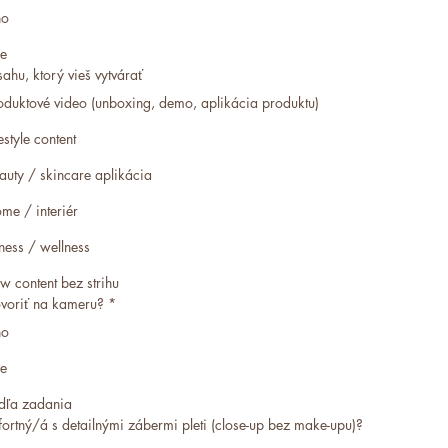
no
e
ahu, ktorý vieš vytvárať
oduktové video (unboxing, demo, aplikácia produktu)
festyle content
auty / skincare aplikácia
me / interiér
tness / wellness
w content bez strihu
ovoriť na kameru? *
no
e
dľa zadania
ortný/á s detailnými zábermi pleti (close-up bez make-upu)?