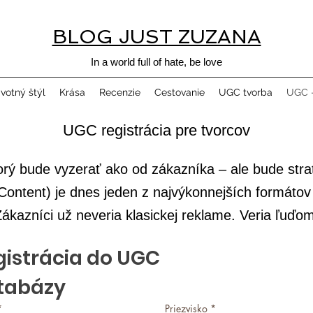
BLOG JUST ZUZANA
In a world full of hate, be love
ivotný štýl
Krása
Recenzie
Cestovanie
UGC tvorba
UGC -
UGC registrácia pre tvorcov
orý bude vyzerať ako od zákazníka – ale bude strat
ntent) je dnes jeden z najvýkonnejších formátov 
ákazníci už neveria klasickej reklame. Veria ľuďom
istrácia do UGC 
tabázy
*
Priezvisko
*